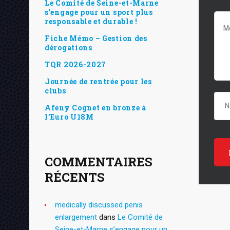
Le Comité de Seine-et-Marne
s’engage pour un sport plus
responsable et durable !
Fiche Mémo – Gestion des
dérogations
TQR 2026-2027
Journée de rentrée pour les
clubs
Afeny Cognet en bronze à
l’Euro U18M
COMMENTAIRES
RÉCENTS
medically discussed penis
enlargement
dans
Le Comité de
Seine-et-Marne s’engage pour un