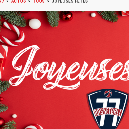
77
>
ACTUS
>
TOUS
>
JOYEUSES FÊTES