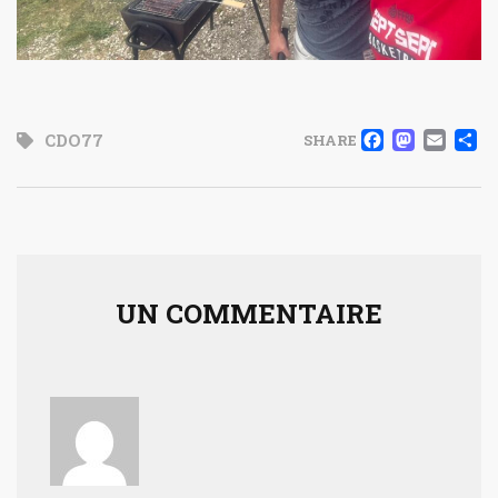
FACE
MAS
EM
CDO77
SHARE
UN COMMENTAIRE