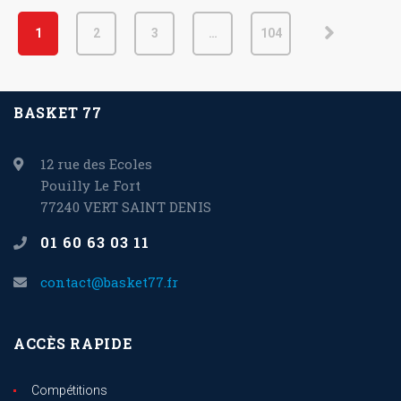
1
2
3
…
104
BASKET 77
12 rue des Ecoles
Pouilly Le Fort
77240 VERT SAINT DENIS
01 60 63 03 11
contact@basket77.fr
ACCÈS RAPIDE
Compétitions