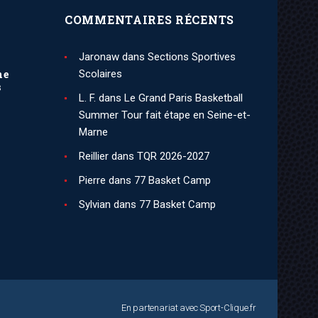
COMMENTAIRES RÉCENTS
Jaronaw
dans
Sections Sportives
ne
Scolaires
s
L. F.
dans
Le Grand Paris Basketball
Summer Tour fait étape en Seine-et-
Marne
Reillier
dans
TQR 2026-2027
Pierre
dans
77 Basket Camp
Sylvian
dans
77 Basket Camp
En partenariat avec
Sport-Clique.fr