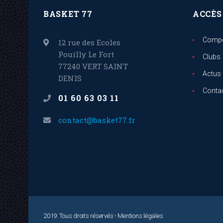
BASKET 77
ACCÈS
Compé
12 rue des Ecoles
Pouilly Le Fort
Clubs
77240 VERT SAINT
Actus
DENIS
Conta
01 60 63 03 11
contact@basket77.fr
2019. Tous droits réservés -
Mentions légales