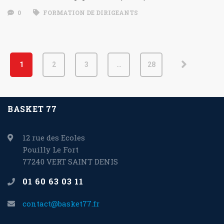
0
FORMATION DE DIRIGEANTS
1
2
3
…
28
BASKET 77
12 rue des Ecoles
Pouilly Le Fort
77240 VERT SAINT DENIS
01 60 63 03 11
contact@basket77.fr