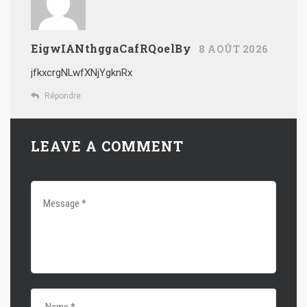
EigwIANthggaCafRQoelBy
8 AOÛT 2026
jfkxcrgNLwfXNjYgknRx
Répondre
LEAVE A COMMENT