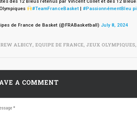
istes des 12 Bleus retenus par Vincent Collet et des 12 Ble
 Olympiques
#TeamFranceBasket
|
#PassionnémentBleu
p
ipes de France de Basket (@FRABasketball)
July 8, 2024
REW ALBICY
,
EQUIPE DE FRANCE
,
JEUX OLYMPIQUES
,
AVE A COMMENT