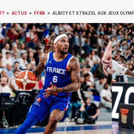
77
>
ACTUS
>
FFBB
>
ALBICY ET STRAZEL AUX JEUX OLYMP