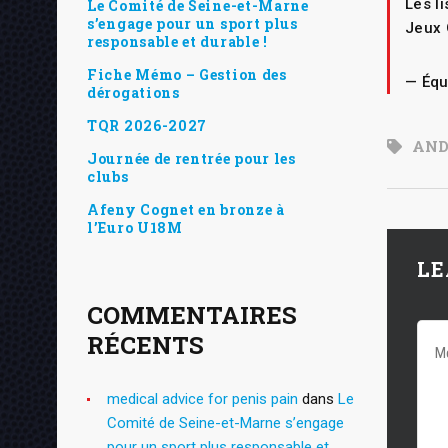
Les l
Le Comité de Seine-et-Marne
s’engage pour un sport plus
Jeux
responsable et durable !
Fiche Mémo – Gestion des
— Équ
dérogations
TQR 2026-2027
AND
Journée de rentrée pour les
clubs
Afeny Cognet en bronze à
l’Euro U18M
LE
COMMENTAIRES
RÉCENTS
medical advice for penis pain
dans
Le
Comité de Seine-et-Marne s’engage
pour un sport plus responsable et