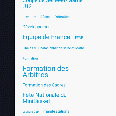
Coupe de Seine-et-Marne
U13
Détection
COVID-19
Décès
Développement
Equipe de France
FFBB
Finales du Championnat de Seine-et-Marne
Formation
Formation des
Arbitres
Formation des Cadres
Fête Nationale du
MiniBasket
manifestations
Leaders Cup