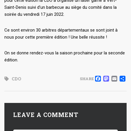
pour cette édition la CDO a organisé un laser game à Vert-
Saint-Denis suivi d’un barbecue au siège du comité dans la
soirée du vendredi 17 juin 2022.
Ce sont environ 30 arbitres départementaux se sont joint à
nous pour cette première édition ! Une belle réussite !
On se donne rendez-vous la saison prochaine pour la seconde
édition.
FACE
MAS
EM
CDO
SHARE
LEAVE A COMMENT