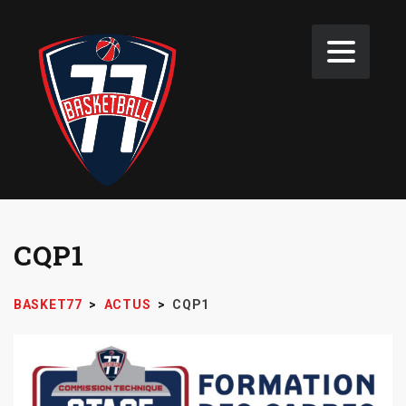
CQP1
BASKET77
>
ACTUS
>
CQP1