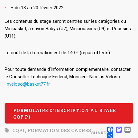
+ du 18 au 20 février 2022
Les contenus du stage seront centrés sur les catégories du
Minibasket, à savoir Babys (U7), Minipoussins (U9) et Poussins
(U11).
Le coût de la formation est de 140 € (repas offerts).
Pour toute demande d’information complémentaire, contacter
le Conseiller Technique Fédéral, Monsieur Nicolas Veloso
:
nveloso@basket77.fr
FORMULAIRE D'INSCRIPTION AU STAGE
CQP P1
FAC
MA
E
CQP1
,
FORMATION DES CADRES
SHARE
PAR