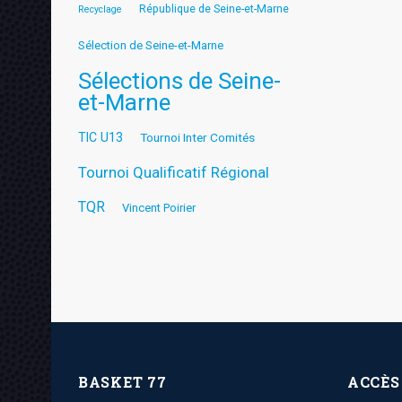
République de Seine-et-Marne
Recyclage
Sélection de Seine-et-Marne
Sélections de Seine-
et-Marne
TIC U13
Tournoi Inter Comités
Tournoi Qualificatif Régional
TQR
Vincent Poirier
BASKET 77
ACCÈS