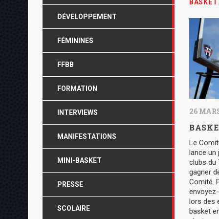
BASKET
DÉVELOPPEMENT
FÉMININES
FFBB
FORMATION
26 MARS
INTERVIEWS
BASKE
MANIFESTATIONS
Le Comit
lance un 
MINI-BASKET
clubs du 
gagner d
Comité. P
PRESSE
envoyez-
lors des
SCOLAIRE
basket en