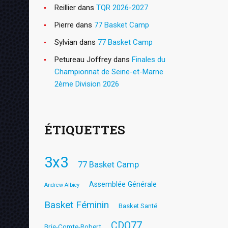
Reillier
dans
TQR 2026-2027
Pierre
dans
77 Basket Camp
Sylvian
dans
77 Basket Camp
Petureau Joffrey
dans
Finales du
Championnat de Seine-et-Marne
2ème Division 2026
ÉTIQUETTES
3x3
77 Basket Camp
Assemblée Générale
Andrew Albicy
Basket Féminin
Basket Santé
CDO77
Brie-Comte-Robert