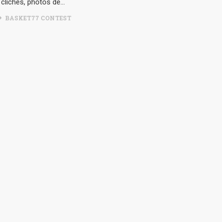
 clichés, photos de…
BASKET77 CONTEST