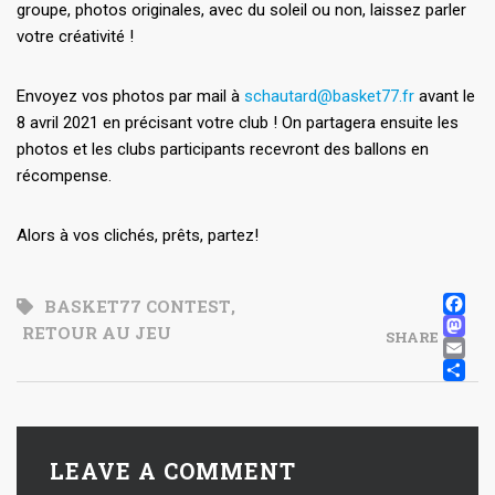
groupe, photos originales, avec du soleil ou non, laissez parler
votre créativité !
Envoyez vos photos par mail à
schautard@basket77.fr
avant le
8 avril 2021 en précisant votre club ! On partagera ensuite les
photos et les clubs participants recevront des ballons en
récompense.
Alors à vos clichés, prêts, partez!
F
BASKET77 CONTEST
,
M
RETOUR AU JEU
SHARE
E
P
LEAVE A COMMENT