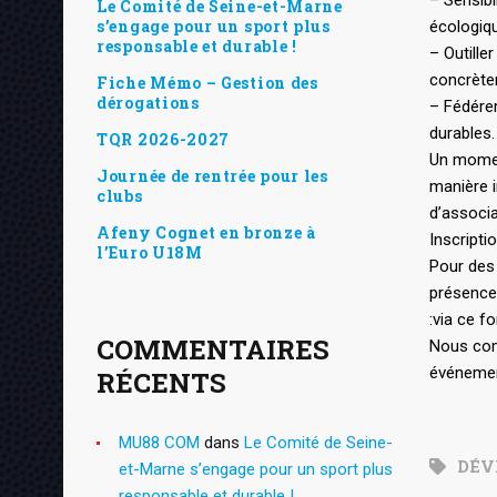
Le Comité de Seine-et-Marne
s’engage pour un sport plus
écologiqu
responsable et durable !
– Outille
concrète
Fiche Mémo – Gestion des
dérogations
– Fédérer
durables.
TQR 2026-2027
Un momen
Journée de rentrée pour les
manière i
clubs
d’associa
Afeny Cognet en bronze à
Inscriptio
l’Euro U18M
Pour des 
présence 
:via ce fo
COMMENTAIRES
Nous comp
événement
RÉCENTS
MU88 COM
dans
Le Comité de Seine-
DÉV
et-Marne s’engage pour un sport plus
responsable et durable !