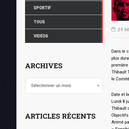
SPORTIF
TOUS
29 M
VIDÉOS
Dans le 
plus dura
ARCHIVES
première 
Thibault 
le Comité
Archives
Sélectionner un mois
Date et li
Lundi 8 j
Thibault
ARTICLES RÉCENTS
Objectifs 
Animé par 
– Sensibi