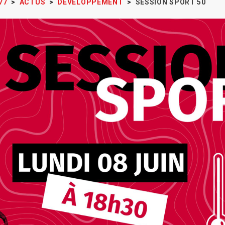
77
>
ACTUS
>
DÉVELOPPEMENT
>
SESSION SPORT 50