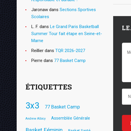
Jaronaw
dans
Sections Sportives
Scolaires
L. F.
dans
Le Grand Paris Basketball
LE
Summer Tour fait étape en Seine-et-
Marne
Reillier
dans
TQR 2026-2027
Pierre
dans
77 Basket Camp
ÉTIQUETTES
3x3
77 Basket Camp
Assemblée Générale
Andrew Albicy
Basket Féminin
Basket Santé