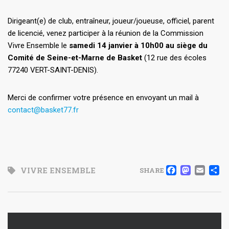
Dirigeant(e) de club, entraîneur, joueur/joueuse, officiel, parent
de licencié, venez participer à la réunion de la Commission
Vivre Ensemble le
samedi 14 janvier à 10h00 au siège du
Comité de Seine-et-Marne de Basket
(12 rue des écoles
77240 VERT-SAINT-DENIS).
Merci de confirmer votre présence en envoyant un mail à
contact@basket77.fr
FACE
MAS
EM
VIVRE ENSEMBLE
SHARE