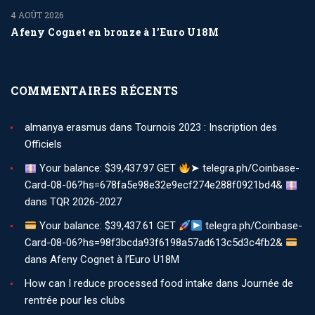
4 AOÛT 2026
Afeny Cognet en bronze à l’Euro U18M
COMMENTAIRES RÉCENTS
almanya erasmus
dans
Tournois 2023 : Inscription des
Officiels
Your balance: $39,437.97 GET
➤ telegra.ph/Coinbase-
Card-08-06?hs=678fa5e98e32e9ecf274e288f0921bd4&
dans
TQR 2026-2027
Your balance: $39,437.61 GET
telegra.ph/Coinbase-
Card-08-06?hs=98f3bcda93f6198a57ad613c5d3c4fb2&
dans
Afeny Cognet à l’Euro U18M
How can I reduce processed food intake
dans
Journée de
rentrée pour les clubs