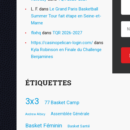
L. F.
dans
Le Grand Paris Basketball
Summer Tour fait étape en Seine-et-
Marne
flixhq
dans
TQR 2026-2027
https://casinopelican-login.com/
dans
Kyla Robinson en Finale du Challenge
Benjamines
ÉTIQUETTES
3x3
77 Basket Camp
Assemblée Générale
Andrew Albicy
Basket Féminin
Basket Santé