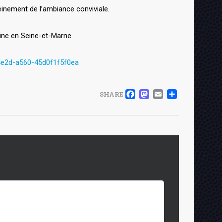
leinement de l’ambiance conviviale.
ine en Seine-et-Marne.
-4e2d-a560-45d0f1f5f0ea
FACEBOOK
MASTOD
EMAIL
PART
SHARE