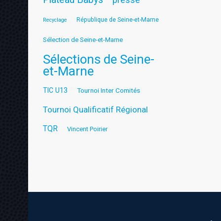
République de Seine-et-Marne
Recyclage
Sélection de Seine-et-Marne
Sélections de Seine-
et-Marne
TIC U13
Tournoi Inter Comités
Tournoi Qualificatif Régional
TQR
Vincent Poirier