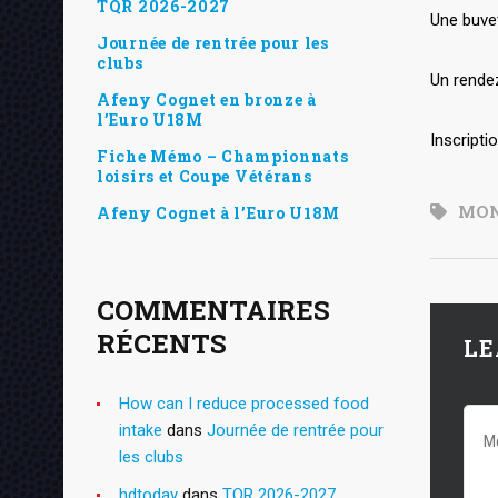
TQR 2026-2027
Une buvet
Journée de rentrée pour les
clubs
Un rendez
Afeny Cognet en bronze à
l’Euro U18M
Inscripti
Fiche Mémo – Championnats
loisirs et Coupe Vétérans
MON
Afeny Cognet à l’Euro U18M
COMMENTAIRES
RÉCENTS
LE
How can I reduce processed food
intake
dans
Journée de rentrée pour
les clubs
hdtoday
dans
TQR 2026-2027