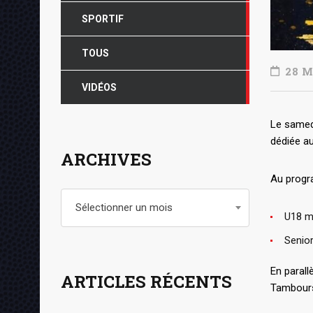
SPORTIF
TOUS
28 M
VIDÉOS
Le samedi
dédiée au
ARCHIVES
Au progr
Archives
Sélectionner un mois
U18 m
Senio
En parall
ARTICLES RÉCENTS
Tambours