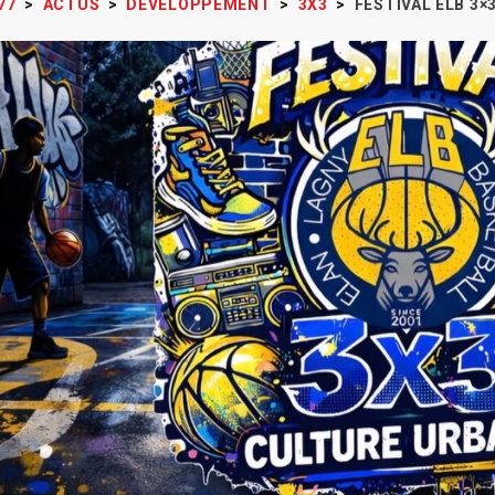
77
>
ACTUS
>
DÉVELOPPEMENT
>
3X3
>
FESTIVAL ELB 3×