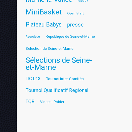
Meaux
MiniBasket
Open Start
Plateau Babys
presse
République de Seine-et-Marne
Recyclage
Sélection de Seine-et-Marne
Sélections de Seine-
et-Marne
TIC U13
Tournoi Inter Comités
Tournoi Qualificatif Régional
TQR
Vincent Poirier