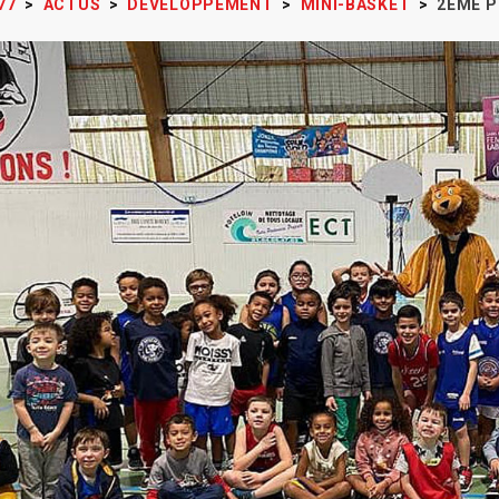
77
>
ACTUS
>
DÉVELOPPEMENT
>
MINI-BASKET
>
2ÈME P