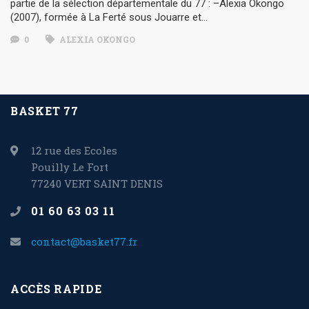
partie de la sélection départementale du 77 : –Alexia Okongo
(2007), formée à La Ferté sous Jouarre et…
0
ALEXIA OKONGO
BASKET 77
12 rue des Ecoles
Pouilly Le Fort
77240 VERT SAINT DENIS
01 60 63 03 11
contact@basket77.fr
ACCÈS RAPIDE