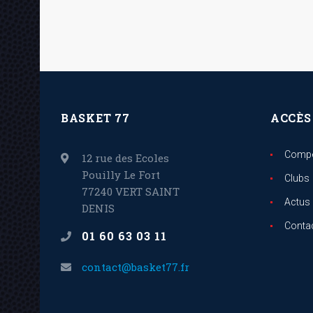
BASKET 77
ACCÈS
Compé
12 rue des Ecoles
Pouilly Le Fort
Clubs
77240 VERT SAINT
Actus
DENIS
Conta
01 60 63 03 11
contact@basket77.fr