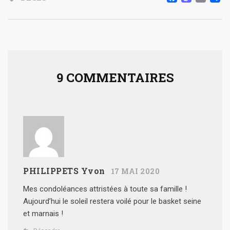
FACE
MAS
EM
9 COMMENTAIRES
PHILIPPETS Yvon
17 MAI 2020
Mes condoléances attristées à toute sa famille !
Aujourd’hui le soleil restera voilé pour le basket seine
et marnais !