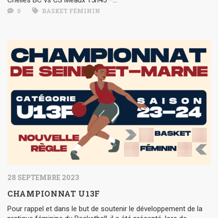
0
BASKET FÉMININ
28 SEPTEMBRE 2023
CHAMPIONNAT U13F
Pour rappel et dans le but de soutenir le développement de la