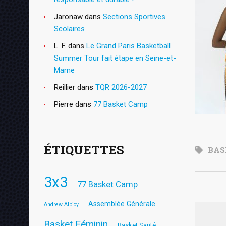
Jaronaw
dans
Sections Sportives
Scolaires
L. F.
dans
Le Grand Paris Basketball
Summer Tour fait étape en Seine-et-
Marne
Reillier
dans
TQR 2026-2027
Pierre
dans
77 Basket Camp
ÉTIQUETTES
BAS
3x3
77 Basket Camp
Assemblée Générale
Andrew Albicy
Basket Féminin
Basket Santé