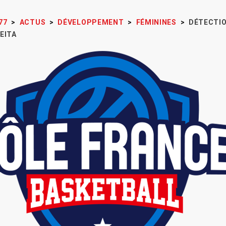
77
>
ACTUS
>
DÉVELOPPEMENT
>
FÉMININES
>
DÉTECTIO
EITA