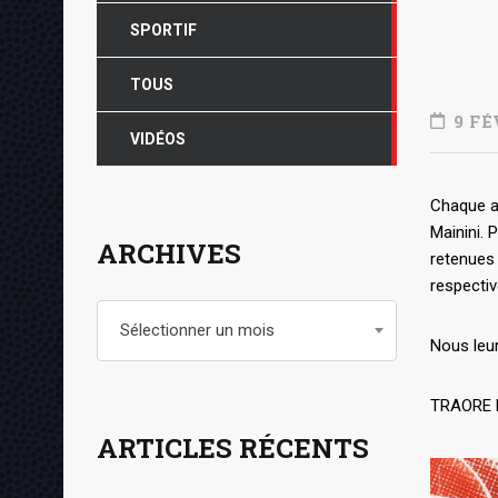
SPORTIF
TOUS
9 FÉ
VIDÉOS
Chaque an
Mainini. 
ARCHIVES
retenues 
respecti
Archives
Sélectionner un mois
Nous leur
TRAORE M
ARTICLES RÉCENTS