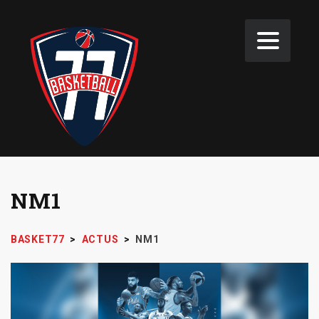
NM1
BASKET77
>
ACTUS
>
NM1