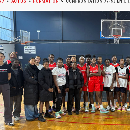
77
>
ACTUS
>
FORMATION
>
CONFRONTATION 77-93 EN U1