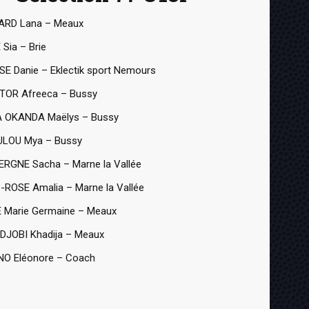
ARD Lana – Meaux
 Sia – Brie
E Danie – Eklectik sport Nemours
TOR Afreeca – Bussy
A OKANDA Maëlys – Bussy
ULOU Mya – Bussy
RGNE Sacha – Marne la Vallée
-ROSE Amalia – Marne la Vallée
 Marie Germaine – Meaux
JOBI Khadija – Meaux
O Eléonore – Coach