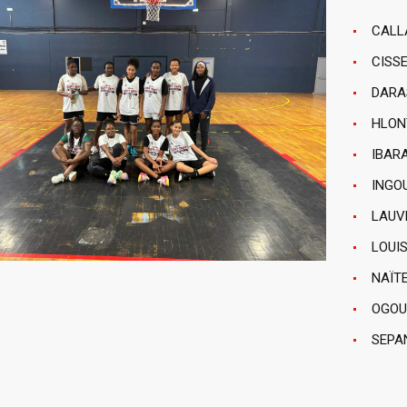
CALL
CISSE
DARAS
HLON
IBAR
INGO
LAUVE
LOUIS
NAÏTE
OGOUD
SEPAN