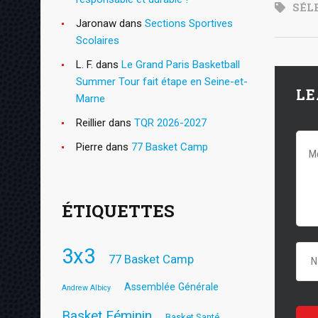
SÉL
Jaronaw
dans
Sections Sportives
Scolaires
L. F.
dans
Le Grand Paris Basketball
Summer Tour fait étape en Seine-et-
LE
Marne
Reillier
dans
TQR 2026-2027
Pierre
dans
77 Basket Camp
ÉTIQUETTES
3x3
77 Basket Camp
Assemblée Générale
Andrew Albicy
Basket Féminin
Basket Santé