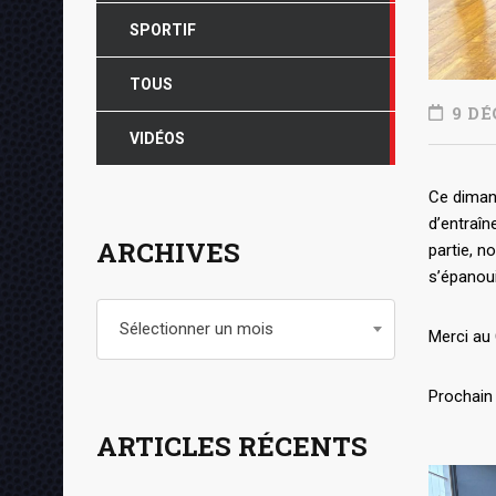
SPORTIF
TOUS
9 DÉ
VIDÉOS
Ce diman
d’entraî
ARCHIVES
partie, n
s’épanoui
Archives
Sélectionner un mois
Merci au 
Prochain 
ARTICLES RÉCENTS