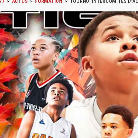
77
>
ACTUS
>
FORMATION
>
TOURNOI INTERCOMITÉS D’