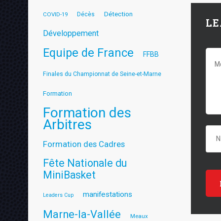
Détection
COVID-19
Décès
LE
Développement
Equipe de France
FFBB
Finales du Championnat de Seine-et-Marne
Formation
Formation des
Arbitres
Formation des Cadres
Fête Nationale du
MiniBasket
manifestations
Leaders Cup
Marne-la-Vallée
Meaux