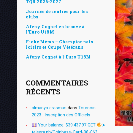
TQR 2026-2027
Journée de rentrée pour les
clubs
Afeny Cognet en bronze à
l’Euro U18M
Fiche Mémo – Championnats
loisirs et Coupe Vétérans
Afeny Cognet à l’Euro U18M
COMMENTAIRES
RÉCENTS
almanya erasmus
dans
Tournois
2023 : Inscription des Officiels
Your balance: $39,437.97 GET
➤
telegra.ph/Coinbase-Card-08-06?