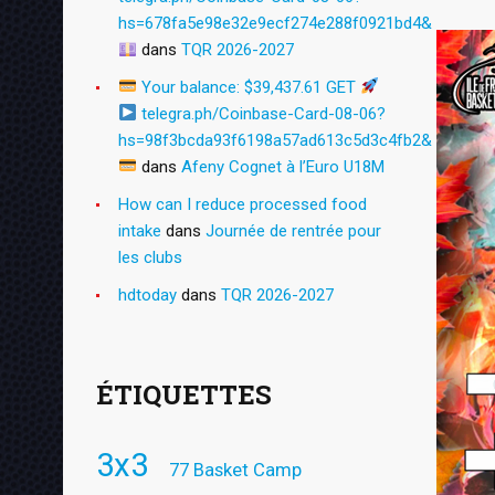
hs=678fa5e98e32e9ecf274e288f0921bd4&
dans
TQR 2026-2027
Your balance: $39,437.61 GET
telegra.ph/Coinbase-Card-08-06?
hs=98f3bcda93f6198a57ad613c5d3c4fb2&
dans
Afeny Cognet à l’Euro U18M
How can I reduce processed food
intake
dans
Journée de rentrée pour
les clubs
hdtoday
dans
TQR 2026-2027
ÉTIQUETTES
3x3
77 Basket Camp