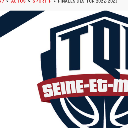
77
>
ACTUS
>
SPORTIF
>
FINALES DES TQR 2022-2023