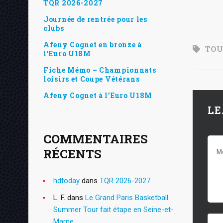
TQR 2026-2027
Journée de rentrée pour les
clubs
Afeny Cognet en bronze à
TOU
l’Euro U18M
Fiche Mémo – Championnats
loisirs et Coupe Vétérans
Afeny Cognet à l’Euro U18M
LE
COMMENTAIRES
RÉCENTS
hdtoday
dans
TQR 2026-2027
L. F.
dans
Le Grand Paris Basketball
Summer Tour fait étape en Seine-et-
Marne