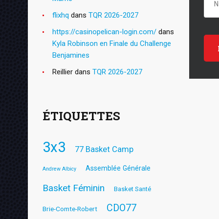
flixhq
dans
TQR 2026-2027
https://casinopelican-login.com/
dans
Kyla Robinson en Finale du Challenge
Benjamines
Reillier
dans
TQR 2026-2027
ÉTIQUETTES
3x3
77 Basket Camp
Assemblée Générale
Andrew Albicy
Basket Féminin
Basket Santé
CDO77
Brie-Comte-Robert