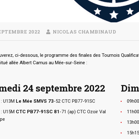
EPTEMBRE 2022
NICOLAS CHAMBINAUD
verez, ci-dessous, le programme des finales des Tournois Qualifica
itué allée Albert Camus au Mée-sur-Seine :
medi 24 septembre 2022
Dim
 : U13M
Le Mée SMVS 73
-52 CTC PB77-91SC
09h00
 : U15M
CTC PB77-91SC 81
-71 (ap) CTC Ozoir Val
11h00
ope
13h00
15h15