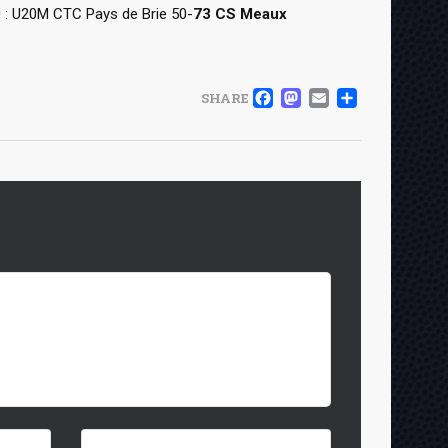
 : U20M CTC Pays de Brie 50-
73 CS Meaux
FACEBOOK
MASTOD
EMAIL
PART
SHARE