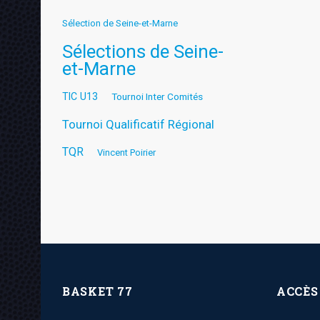
Sélection de Seine-et-Marne
Sélections de Seine-
et-Marne
TIC U13
Tournoi Inter Comités
Tournoi Qualificatif Régional
TQR
Vincent Poirier
BASKET 77
ACCÈS