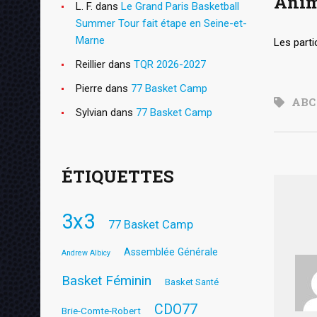
Anim
L. F.
dans
Le Grand Paris Basketball
Summer Tour fait étape en Seine-et-
Marne
Les parti
Reillier
dans
TQR 2026-2027
Pierre
dans
77 Basket Camp
ABC
Sylvian
dans
77 Basket Camp
ÉTIQUETTES
3x3
77 Basket Camp
Assemblée Générale
Andrew Albicy
Basket Féminin
Basket Santé
CDO77
Brie-Comte-Robert