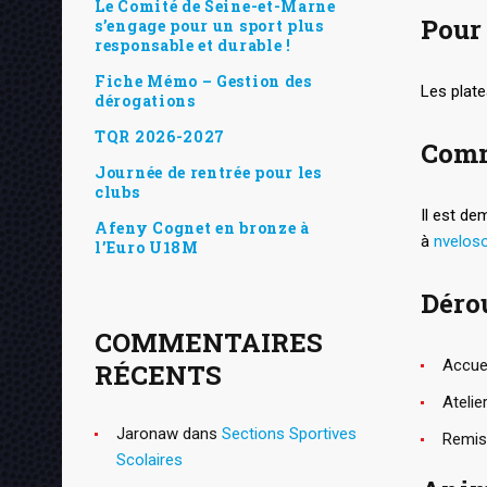
Le Comité de Seine-et-Marne
Pour 
s’engage pour un sport plus
responsable et durable !
Fiche Mémo – Gestion des
Les plate
dérogations
TQR 2026-2027
Comm
Journée de rentrée pour les
clubs
Il est de
Afeny Cognet en bronze à
à
nvelos
l’Euro U18M
Dérou
COMMENTAIRES
Accuei
RÉCENTS
Atelie
Jaronaw
dans
Sections Sportives
Remis
Scolaires