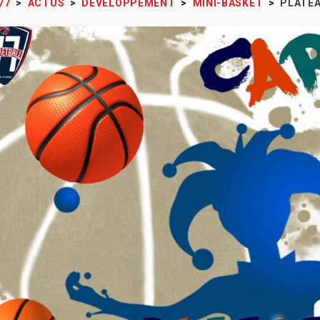
77
>
ACTUS
>
DÉVELOPPEMENT
>
MINI-BASKET
>
PLATEA