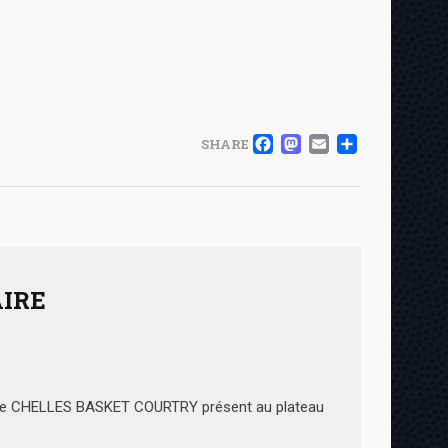
FACEBOOK
MASTOD
EMAIL
PART
SHARE
IRE
 de CHELLES BASKET COURTRY présent au plateau