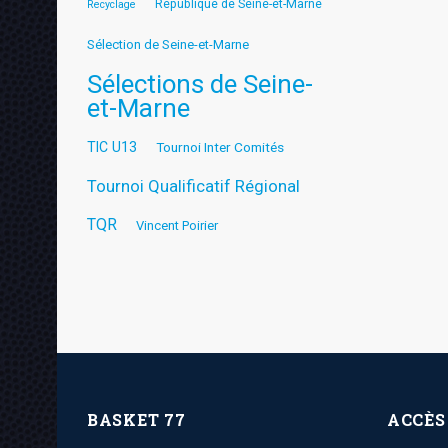
République de Seine-et-Marne
Recyclage
Sélection de Seine-et-Marne
Sélections de Seine-
et-Marne
TIC U13
Tournoi Inter Comités
Tournoi Qualificatif Régional
TQR
Vincent Poirier
BASKET 77
ACCÈS