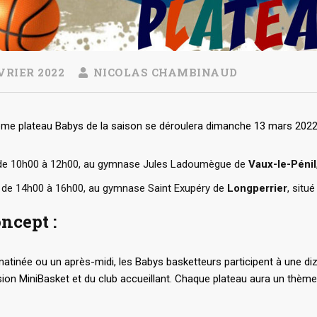
VRIER 2022
NICOLAS CHAMBINAUD
ème plateau Babys de la saison se déroulera dimanche 13 mars 2022
 de 10h00 à 12h00, au gymnase Jules Ladoumègue de
Vaux-le-Pénil
: de 14h00 à 16h00, au gymnase Saint Exupéry de
Longperrier
, situ
ncept :
atinée ou un après-midi, les Babys basketteurs participent à une di
n MiniBasket et du club accueillant. Chaque plateau aura un thème d