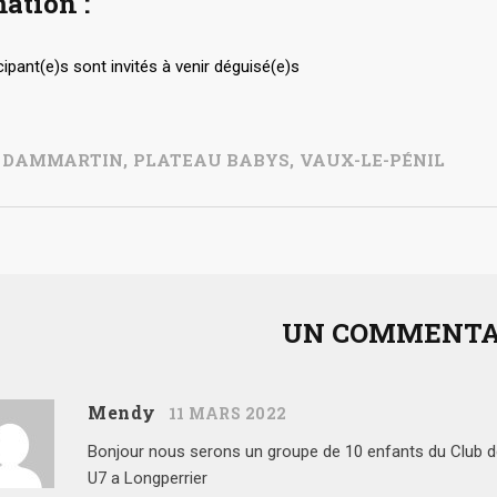
ation :
cipant(e)s sont invités à venir déguisé(e)s
 DAMMARTIN
,
PLATEAU BABYS
,
VAUX-LE-PÉNIL
UN COMMENTA
Mendy
11 MARS 2022
Bonjour nous serons un groupe de 10 enfants du Club
U7 a Longperrier