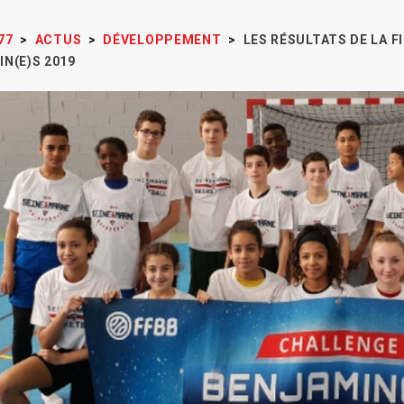
77
>
ACTUS
>
DÉVELOPPEMENT
>
LES RÉSULTATS DE LA 
N(E)S 2019