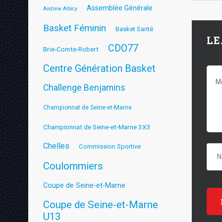
Assemblée Générale
Andrew Albicy
Basket Féminin
Basket Santé
LE
CDO77
Brie-Comte-Robert
Centre Génération Basket
Challenge Benjamins
Championnat de Seine-et-Marne
Championnat de Seine-et-Marne 3X3
Chelles
Commission Sportive
Coulommiers
Coupe de Seine-et-Marne
Coupe de Seine-et-Marne
U13