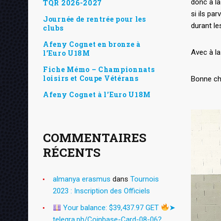
donc à la
TQR 2026-2027
si ils pa
Journée de rentrée pour les
durant le
clubs
Afeny Cognet en bronze à
Avec à la
l’Euro U18M
Fiche Mémo – Championnats
loisirs et Coupe Vétérans
Bonne ch
Afeny Cognet à l’Euro U18M
COMMENTAIRES
RÉCENTS
almanya erasmus
dans
Tournois
2023 : Inscription des Officiels
Your balance: $39,437.97 GET
➤
telegra.ph/Coinbase-Card-08-06?