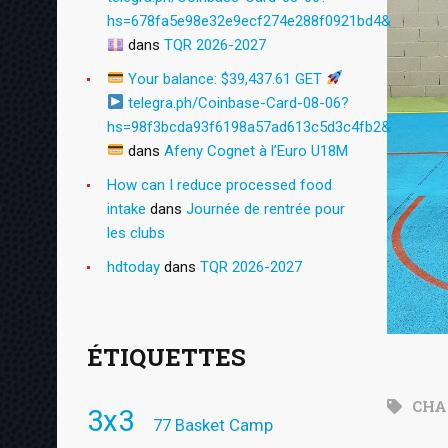
hs=678fa5e98e32e9ecf274e288f0921bd4&
dans
TQR 2026-2027
Your balance: $39,437.61 GET
telegra.ph/Coinbase-Card-08-06?
hs=98f3bcda93f6198a57ad613c5d3c4fb2&
dans
Afeny Cognet à l’Euro U18M
How can I reduce processed food
intake
dans
Journée de rentrée pour
les clubs
hdtoday
dans
TQR 2026-2027
ÉTIQUETTES
CHA
3x3
77 Basket Camp