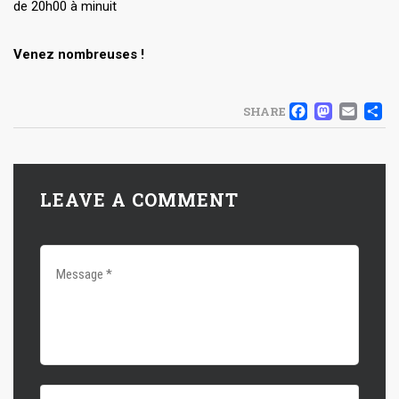
de 20h00 à minuit
Venez nombreuses !
FACE
MAS
EM
SHARE
LEAVE A COMMENT