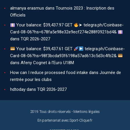
almanya erasmus
dans
Tournois 2023 : Inscription des
Officiels
Your balance: $39,437.97 GET
➤ telegra.ph/Coinbase-
Card-08-06?hs=678fa5e98e32e9ecf274e288f0921bd4&
dans
TQR 2026-2027
Your balance: $39,437.61 GET
telegra.ph/Coinbase-
Card-08-06?hs=98f3bcda93f6198a57ad613c5d3c4fb2&
dans
Afeny Cognet à l’Euro U18M
How can I reduce processed food intake
dans
Journée de
rentrée pour les clubs
hdtoday
dans
TQR 2026-2027
2019. Tous droits réservés -
Mentions légales
En partenariat avec
Sport-Clique.fr