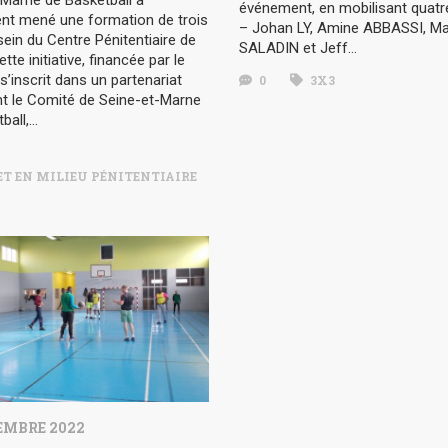
-Marne de Basketball a
événement, en mobilisant quatre
t mené une formation de trois
– Johan LY, Amine ABBASSI, M
sein du Centre Pénitentiaire de
SALADIN et Jeff…
tte initiative, financée par le
’inscrit dans un partenariat
0
3X3
nt le Comité de Seine-et-Marne
ball,…
T EN MILIEU PÉNITENTIAIRE
EMBRE 2022