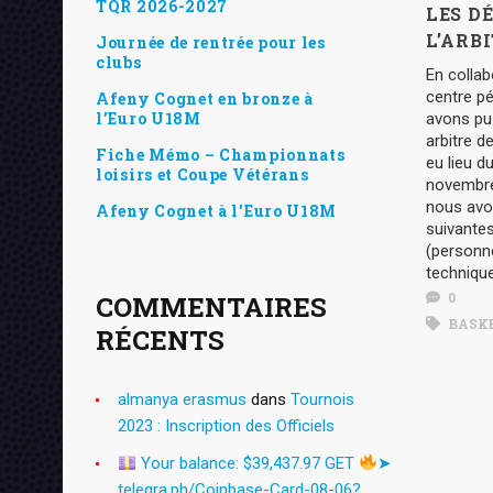
TQR 2026-2027
LES D
L’ARB
Journée de rentrée pour les
clubs
En collab
centre pé
Afeny Cognet en bronze à
l’Euro U18M
avons pu
arbitre d
Fiche Mémo – Championnats
eu lieu d
loisirs et Coupe Vétérans
novembre
nous avo
Afeny Cognet à l’Euro U18M
suivantes
(personne
techniques
0
COMMENTAIRES
BASKE
RÉCENTS
almanya erasmus
dans
Tournois
2023 : Inscription des Officiels
Your balance: $39,437.97 GET
➤
telegra.ph/Coinbase-Card-08-06?