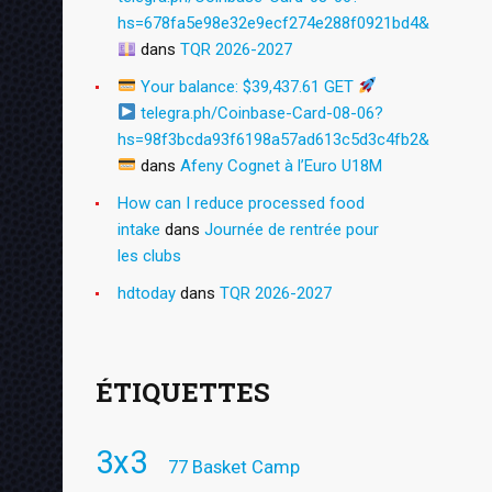
hs=678fa5e98e32e9ecf274e288f0921bd4&
dans
TQR 2026-2027
Your balance: $39,437.61 GET
telegra.ph/Coinbase-Card-08-06?
hs=98f3bcda93f6198a57ad613c5d3c4fb2&
dans
Afeny Cognet à l’Euro U18M
How can I reduce processed food
intake
dans
Journée de rentrée pour
les clubs
hdtoday
dans
TQR 2026-2027
ÉTIQUETTES
3x3
77 Basket Camp