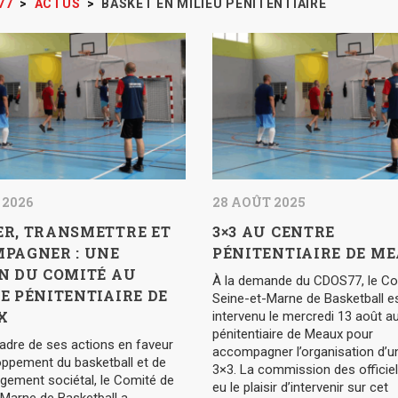
77
>
ACTUS
>
BASKET EN MILIEU PÉNITENTIAIRE
 2026
28 AOÛT 2025
R, TRANSMETTRE ET
3×3 AU CENTRE
PAGNER : UNE
PÉNITENTIAIRE DE M
N DU COMITÉ AU
À la demande du CDOS77, le Co
E PÉNITENTIAIRE DE
Seine-et-Marne de Basketball e
X
intervenu le mercredi 13 août a
pénitentiaire de Meaux pour
adre de ses actions en faveur
accompagner l’organisation d’u
oppement du basketball et de
3×3. La commission des officiel
gement sociétal, le Comité de
eu le plaisir d’intervenir sur cet