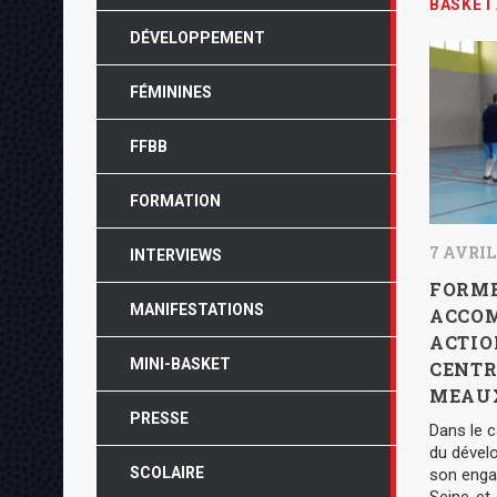
BASKET
DÉVELOPPEMENT
FÉMININES
FFBB
FORMATION
7 AVRIL
INTERVIEWS
FORME
MANIFESTATIONS
ACCOM
ACTIO
MINI-BASKET
CENTR
MEAU
PRESSE
Dans le c
du dével
SCOLAIRE
son enga