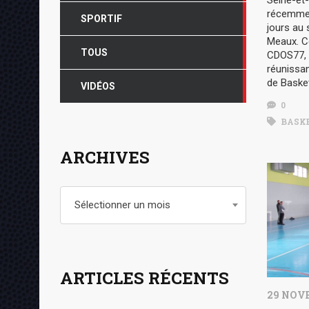
Seine-et
récemmen
SPORTIF
jours au 
Meaux. Ce
TOUS
CDOS77, s
réunissa
de Basket
VIDÉOS
0
BASKE
ARCHIVES
Archives
Sélectionner un mois
ARTICLES RÉCENTS
29 NOV