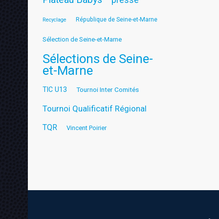
République de Seine-et-Marne
Recyclage
Sélection de Seine-et-Marne
Sélections de Seine-
et-Marne
TIC U13
Tournoi Inter Comités
Tournoi Qualificatif Régional
TQR
Vincent Poirier