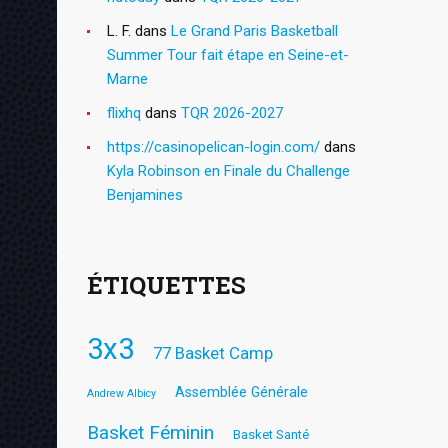
L. F.
dans
Le Grand Paris Basketball
Summer Tour fait étape en Seine-et-
Marne
flixhq
dans
TQR 2026-2027
https://casinopelican-login.com/
dans
Kyla Robinson en Finale du Challenge
Benjamines
ÉTIQUETTES
3x3
77 Basket Camp
Assemblée Générale
Andrew Albicy
Basket Féminin
Basket Santé