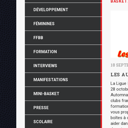
BASKET
DÉVELOPPEMENT
FÉMININES
FFBB
FORMATION
18 SEPT
INTERVIEWS
LES A
MANIFESTATIONS
La Ligue 
28 octobr
MINI-BASKET
Automnal
clubs fra
formation
PRESSE
vous pro
boîtes à 
SCOLAIRE
aider dan