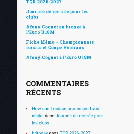
TQR 2026-2027
Journée de rentrée pour les
clubs
Afeny Cognet en bronze à
l’Euro U18M
Fiche Mémo – Championnats
loisirs et Coupe Vétérans
Afeny Cognet à l’Euro U18M
COMMENTAIRES
RÉCENTS
How can I reduce processed food
intake
dans
Journée de rentrée pour
les clubs
hdtoday
dans
TQR 2026-2027