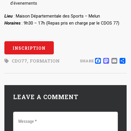
d’évenements
Lieu
: Maison Départementale des Sports – Melun
Horaires
: 9h30 – 17h (Repas pris en charge par le CDOS 77)
INSCRIPTION
FACE
MAS
EM
CDO77
,
FORMATION
SHARE
LEAVE A COMMENT