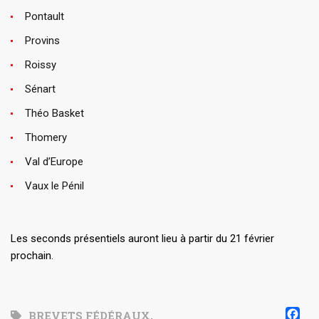
Pontault
Provins
Roissy
Sénart
Théo Basket
Thomery
Val d’Europe
Vaux le Pénil
Les seconds présentiels auront lieu à partir du 21 février
prochain.
F
BREVETS FÉDÉRAUX
,