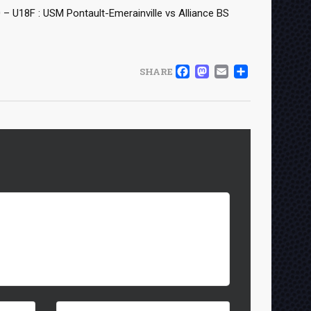
 – U18F : USM Pontault-Emerainville vs Alliance BS
FACEBOOK
MASTOD
EMAIL
PART
SHARE