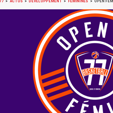
77
>
ACTUS
>
DÉVELOPPEMENT
>
FÉMININES
>
OPEN FÉM