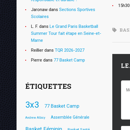
15h30
Jaronaw
dans
Sections Sportives
Scolaires
L. F.
dans
Le Grand Paris Basketball
BAS
Summer Tour fait étape en Seine-et-
Marne
Reillier
dans
TQR 2026-2027
Pierre
dans
77 Basket Camp
LE
ÉTIQUETTES
3x3
77 Basket Camp
Assemblée Générale
Andrew Albicy
Basket Féminin
Basket Santé