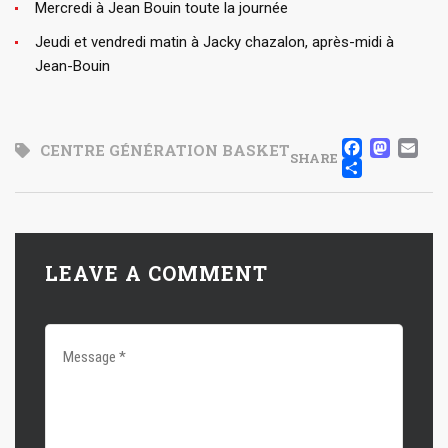
Mercredi à Jean Bouin toute la journée
Jeudi et vendredi matin à Jacky chazalon, après-midi à
Jean-Bouin
FACE
MA
E
CENTRE GÉNÉRATION BASKET
SHARE
PART
LEAVE A COMMENT