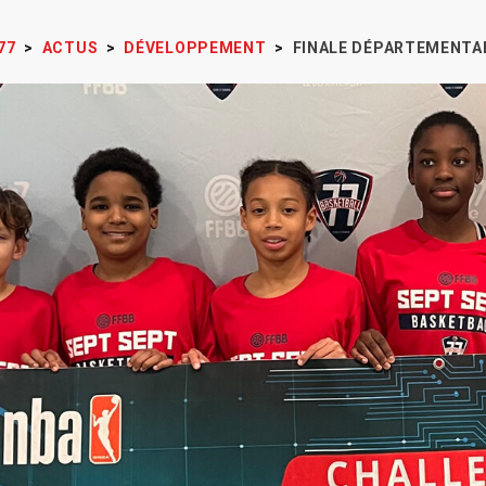
77
>
ACTUS
>
DÉVELOPPEMENT
>
FINALE DÉPARTEMENTA