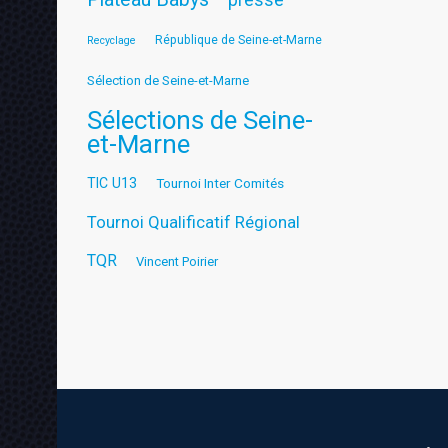
République de Seine-et-Marne
Recyclage
Sélection de Seine-et-Marne
Sélections de Seine-
et-Marne
TIC U13
Tournoi Inter Comités
Tournoi Qualificatif Régional
TQR
Vincent Poirier