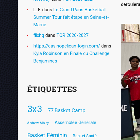
dérouler
L. F.
dans
Le Grand Paris Basketball
Summer Tour fait étape en Seine-et-
Marne
flixhq
dans
TQR 2026-2027
https://casinopelican-login.com/
dans
Kyla Robinson en Finale du Challenge
Benjamines
ÉTIQUETTES
3x3
77 Basket Camp
Assemblée Générale
Andrew Albicy
Basket Féminin
Basket Santé