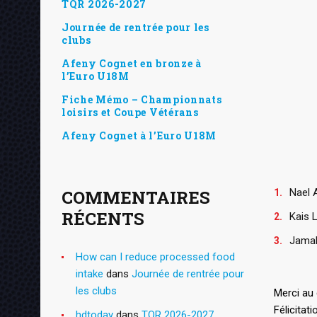
TQR 2026-2027
Journée de rentrée pour les
clubs
Afeny Cognet en bronze à
l’Euro U18M
Fiche Mémo – Championnats
loisirs et Coupe Vétérans
Afeny Cognet à l’Euro U18M
COMMENTAIRES
Nael 
RÉCENTS
Kais 
Jamal
How can I reduce processed food
intake
dans
Journée de rentrée pour
les clubs
Merci au
Félicitat
hdtoday
dans
TQR 2026-2027