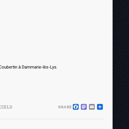
Coubertin à Dammarie-lès-Lys.
FACEBOOK
MASTOD
EMAIL
PART
CIELS
SHARE