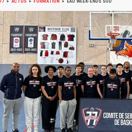
77
>
ACTUS
>
FORMATION
>
EAD WEEK-ENDS SUD