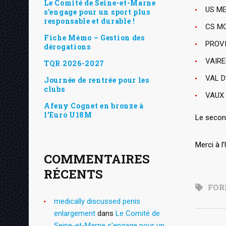
Le Comité de Seine-et-Marne
US ME
s’engage pour un sport plus
responsable et durable !
CS MO
Fiche Mémo – Gestion des
PROVI
dérogations
VAIRE
TQR 2026-2027
VAL D
Journée de rentrée pour les
clubs
VAUX 
Afeny Cognet en bronze à
l’Euro U18M
Le secon
Merci à l
COMMENTAIRES
RÉCENTS
FOR
medically discussed penis
enlargement
dans
Le Comité de
Seine-et-Marne s’engage pour un