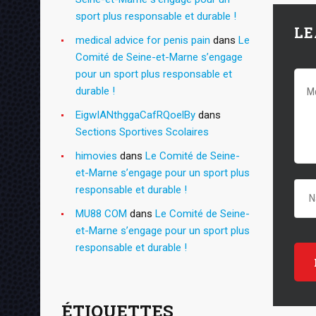
sport plus responsable et durable !
LE
medical advice for penis pain
dans
Le
Comité de Seine-et-Marne s’engage
pour un sport plus responsable et
durable !
EigwIANthggaCafRQoelBy
dans
Sections Sportives Scolaires
himovies
dans
Le Comité de Seine-
et-Marne s’engage pour un sport plus
responsable et durable !
MU88 COM
dans
Le Comité de Seine-
et-Marne s’engage pour un sport plus
responsable et durable !
ÉTIQUETTES