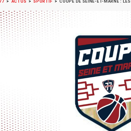
77
>
ACTUS
>
SPORTIF
>
COUPE DE SEINE-ET-MARNE : LE