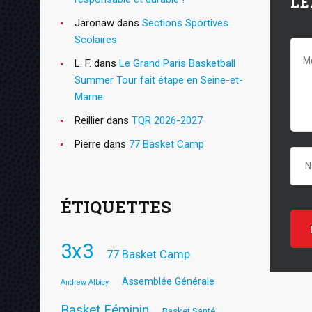
LE
Jaronaw
dans
Sections Sportives
Scolaires
L. F.
dans
Le Grand Paris Basketball
Summer Tour fait étape en Seine-et-
Marne
Reillier
dans
TQR 2026-2027
Pierre
dans
77 Basket Camp
ÉTIQUETTES
3x3
77 Basket Camp
Assemblée Générale
Andrew Albicy
Basket Féminin
Basket Santé