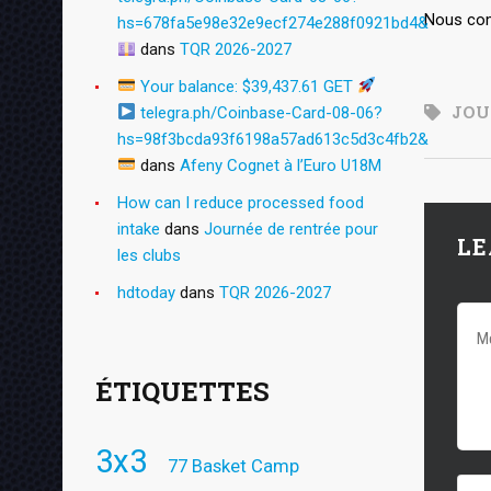
Nous com
hs=678fa5e98e32e9ecf274e288f0921bd4&
dans
TQR 2026-2027
Your balance: $39,437.61 GET
JOU
telegra.ph/Coinbase-Card-08-06?
hs=98f3bcda93f6198a57ad613c5d3c4fb2&
dans
Afeny Cognet à l’Euro U18M
How can I reduce processed food
intake
dans
Journée de rentrée pour
LE
les clubs
hdtoday
dans
TQR 2026-2027
ÉTIQUETTES
3x3
77 Basket Camp