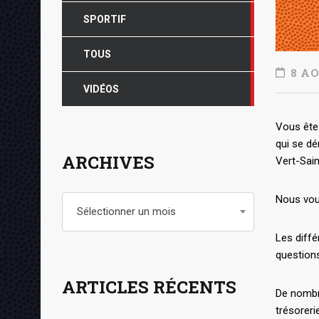
SPORTIF
TOUS
8 AO
VIDÉOS
Vous êtes
qui se d
ARCHIVES
Vert-Sain
Nous vou
Archives
Sélectionner un mois
Les diff
questions
ARTICLES RÉCENTS
De nombre
trésoreri