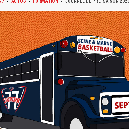
77
>
ACTUS
>
FORMATION
>
JOURNÉE DE PRÉ-SAISON 202