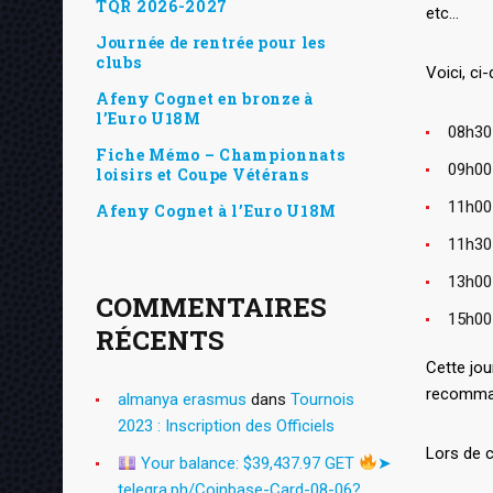
TQR 2026-2027
etc…
Journée de rentrée pour les
clubs
Voici, ci
Afeny Cognet en bronze à
l’Euro U18M
08h30 
Fiche Mémo – Championnats
09h00 
loisirs et Coupe Vétérans
11h00 
Afeny Cognet à l’Euro U18M
11h30 
13h00
COMMENTAIRES
15h00 
RÉCENTS
Cette jo
recomman
almanya erasmus
dans
Tournois
2023 : Inscription des Officiels
Lors de c
Your balance: $39,437.97 GET
➤
telegra.ph/Coinbase-Card-08-06?