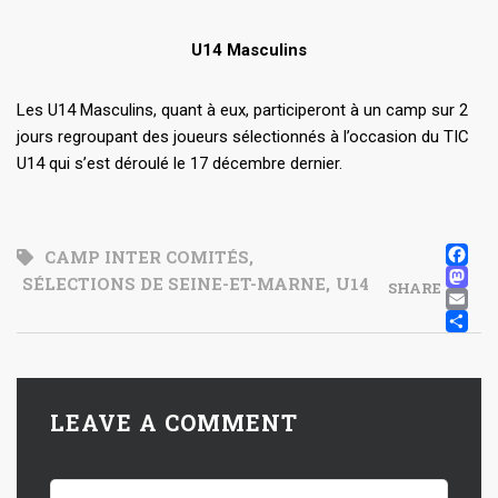
U14 Masculins
Les U14 Masculins, quant à eux, participeront à un camp sur 2
jours regroupant des joueurs sélectionnés à l’occasion du TIC
U14 qui s’est déroulé le 17 décembre dernier.
F
CAMP INTER COMITÉS
,
M
SÉLECTIONS DE SEINE-ET-MARNE
,
U14
SHARE
E
P
LEAVE A COMMENT