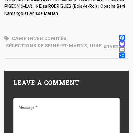
PIGEON (MLV) ; 6 Elsa RODRIGUES (Bois-le-Roi) ; Coachs Béni
Kamango et Anissa Meftah.
F
CAMP INTER COMITÉS
,
M
SÉLECTIONS DE SEINE-ET-MARNE
,
U14F
SHARE
E
P
LEAVE A COMMENT