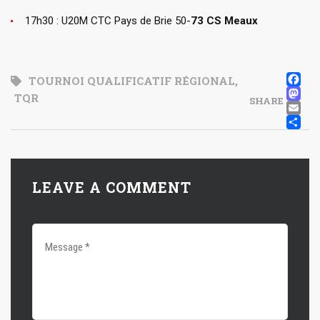
17h30 : U20M CTC Pays de Brie 50-
73 CS Meaux
F
TOURNOI QUALIFICATIF RÉGIONAL
,
M
TQR
SHARE
E
P
LEAVE A COMMENT