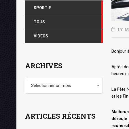
SPORTIF
TOUS
17 M
VIDÉOS
Bonjour à
ARCHIVES
Après de
heureux e
Archives
Sélectionner un mois
La Fête N
et les Fi
Malheure
ARTICLES RÉCENTS
déroule 
recherch