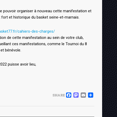
e pouvoir organiser à nouveau cette manifestation et
fort et historique du basket seine-et-marnais.
asket77.fr/cahiers-des-charges/
on de cette manifestation au sein de votre club,
ueillant ces manifestations, comme le Tournoi du 8
et bénévole.
22 puisse avoir lieu,
FACEBOOK
MASTOD
EMAIL
PART
SHARE