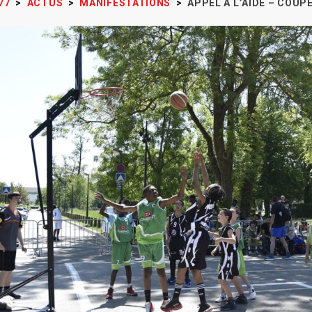
77
>
ACTUS
>
MANIFESTATIONS
>
APPEL À L’AIDE – COUPE