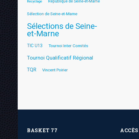
République de Seine-et-Marne
Recyclage
Sélection de Seine-et-Marne
Sélections de Seine-
et-Marne
TIC U13
Tournoi Inter Comités
Tournoi Qualificatif Régional
TQR
Vincent Poirier
BASKET 77
ACCÈS