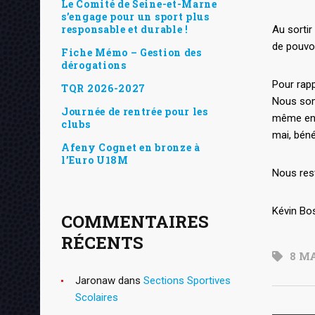
Le Comité de Seine-et-Marne
s’engage pour un sport plus
responsable et durable !
Au sortir
de pouvoi
Fiche Mémo – Gestion des
dérogations
Pour rapp
TQR 2026-2027
Nous somm
Journée de rentrée pour les
même en 
clubs
mai, bén
Afeny Cognet en bronze à
l’Euro U18M
Nous rest
Kévin Bos
COMMENTAIRES
RÉCENTS
8 M
Jaronaw
dans
Sections Sportives
Scolaires