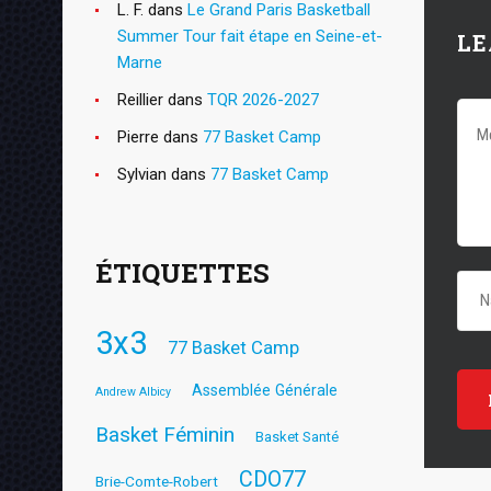
L. F.
dans
Le Grand Paris Basketball
Summer Tour fait étape en Seine-et-
LE
Marne
Reillier
dans
TQR 2026-2027
Pierre
dans
77 Basket Camp
Sylvian
dans
77 Basket Camp
ÉTIQUETTES
3x3
77 Basket Camp
Assemblée Générale
Andrew Albicy
Basket Féminin
Basket Santé
CDO77
Brie-Comte-Robert