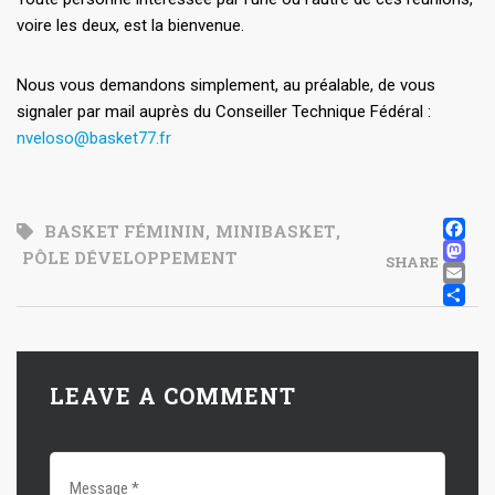
voire les deux, est la bienvenue.
Nous vous demandons simplement, au préalable, de vous
signaler par mail auprès du Conseiller Technique Fédéral :
nveloso@basket77.fr
F
BASKET FÉMININ
,
MINIBASKET
,
M
PÔLE DÉVELOPPEMENT
SHARE
E
P
LEAVE A COMMENT