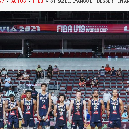
77
>
ACTUS
>
FFBB
>
STRAZEL, EYANGO ET DESSERT EN A