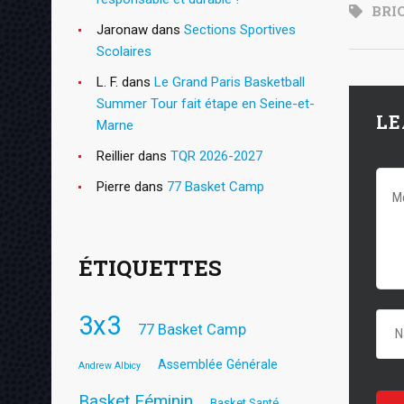
BRI
Jaronaw
dans
Sections Sportives
Scolaires
L. F.
dans
Le Grand Paris Basketball
Summer Tour fait étape en Seine-et-
LE
Marne
Reillier
dans
TQR 2026-2027
Pierre
dans
77 Basket Camp
ÉTIQUETTES
3x3
77 Basket Camp
Assemblée Générale
Andrew Albicy
Basket Féminin
Basket Santé