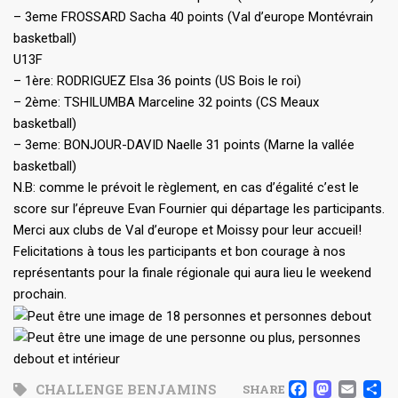
– 3eme FROSSARD Sacha 40 points (Val d’europe Montévrain
basketball)
U13F
– 1ère: RODRIGUEZ Elsa 36 points (US Bois le roi)
– 2ème: TSHILUMBA Marceline 32 points (CS Meaux
basketball)
– 3eme: BONJOUR-DAVID Naelle 31 points (Marne la vallée
basketball)
N.B: comme le prévoit le règlement, en cas d’égalité c’est le
score sur l’épreuve Evan Fournier qui départage les participants.
Merci aux clubs de Val d’europe et Moissy pour leur accueil!
Felicitations à tous les participants et bon courage à nos
représentants pour la finale régionale qui aura lieu le weekend
prochain.
FACE
MAS
EM
CHALLENGE BENJAMINS
SHARE