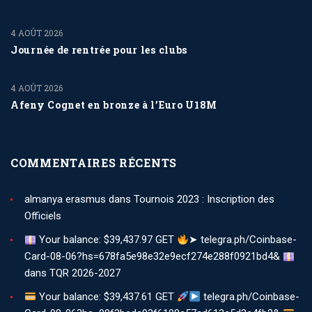
4 AOÛT 2026
Journée de rentrée pour les clubs
4 AOÛT 2026
Afeny Cognet en bronze à l’Euro U18M
COMMENTAIRES RÉCENTS
almanya erasmus
dans
Tournois 2023 : Inscription des
Officiels
Your balance: $39,437.97 GET
➤ telegra.ph/Coinbase-
Card-08-06?hs=678fa5e98e32e9ecf274e288f0921bd4&
dans
TQR 2026-2027
Your balance: $39,437.61 GET
telegra.ph/Coinbase-