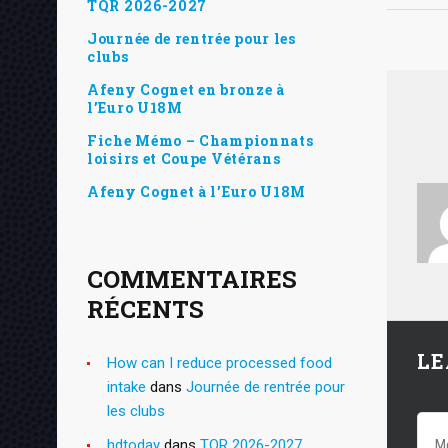
TQR 2026-2027
Journée de rentrée pour les
clubs
Afeny Cognet en bronze à
l’Euro U18M
Fiche Mémo – Championnats
loisirs et Coupe Vétérans
Afeny Cognet à l’Euro U18M
COMMENTAIRES
RÉCENTS
LE
How can I reduce processed food
intake
dans
Journée de rentrée pour
les clubs
hdtoday
dans
TQR 2026-2027