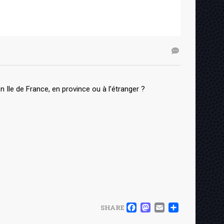
Ile de France, en province ou à l’étranger ?
FACEBOOK
MASTOD
EMAIL
PART
SHARE