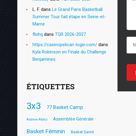
L. F.
dans
Le Grand Paris Basketball
Summer Tour fait étape en Seine-et-
Marne
flixhq
dans
TQR 2026-2027
https://casinopelican-login.com/
dans
Kyla Robinson en Finale du Challenge
Benjamines
ÉTIQUETTES
3x3
77 Basket Camp
Assemblée Générale
Andrew Albicy
Basket Féminin
Basket Santé