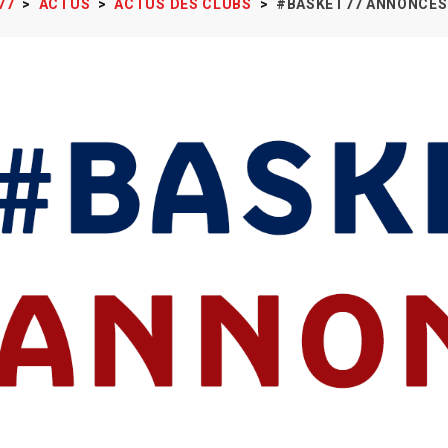
77
>
ACTUS
>
ACTUS DES CLUBS
>
#BASKET77 ANNONCES