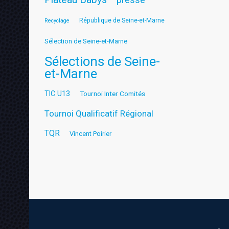
République de Seine-et-Marne
Recyclage
Sélection de Seine-et-Marne
Sélections de Seine-
et-Marne
TIC U13
Tournoi Inter Comités
Tournoi Qualificatif Régional
TQR
Vincent Poirier