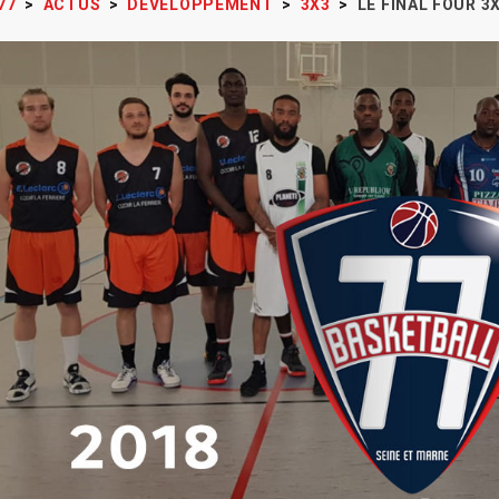
77
>
ACTUS
>
DÉVELOPPEMENT
>
3X3
>
LE FINAL FOUR 3X