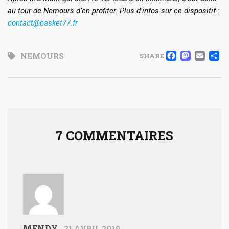
au tour de Nemours d’en profiter. Plus d’infos sur ce dispositif :
contact@basket77.fr
FACE
MAS
EM
NEMOURS
SHARE
7 COMMENTAIRES
MENDY
21 AVRIL 2019