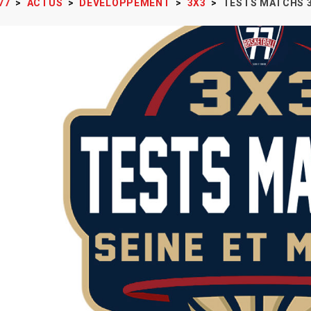
77
>
ACTUS
>
DÉVELOPPEMENT
>
3X3
>
TESTS MATCHS 