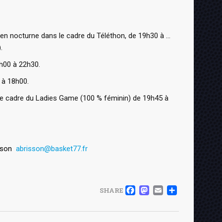
n nocturne dans le cadre du Téléthon, de 19h30 à …
.
h00 à 22h30.
 à 18h00.
le cadre du Ladies Game (100 % féminin) de 19h45 à
isson
abrisson@basket77.fr
FACEBOOK
MASTOD
EMAIL
PART
SHARE