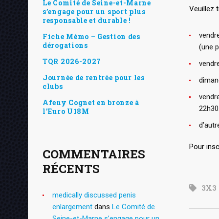
Le Comité de Seine-et-Marne
Veuillez 
s’engage pour un sport plus
responsable et durable !
vendr
Fiche Mémo – Gestion des
dérogations
(une p
TQR 2026-2027
vendr
Journée de rentrée pour les
diman
clubs
vendr
Afeny Cognet en bronze à
22h30
l’Euro U18M
d’autr
Pour insc
COMMENTAIRES
RÉCENTS
3X3
medically discussed penis
enlargement
dans
Le Comité de
Seine-et-Marne s’engage pour un