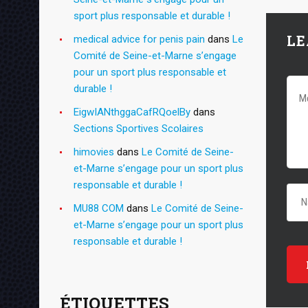
sport plus responsable et durable !
LE
medical advice for penis pain
dans
Le
Comité de Seine-et-Marne s’engage
pour un sport plus responsable et
durable !
EigwIANthggaCafRQoelBy
dans
Sections Sportives Scolaires
himovies
dans
Le Comité de Seine-
et-Marne s’engage pour un sport plus
responsable et durable !
MU88 COM
dans
Le Comité de Seine-
et-Marne s’engage pour un sport plus
responsable et durable !
ÉTIQUETTES